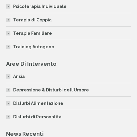
in
in
in
Psicoterapia Individuale
new
new
new
window
window
window
Terapia di Coppia
Terapia Familiare
Training Autogeno
Aree Di Intervento
Ansia
Depressione & Disturbi dell’Umore
Disturbi Alimentazione
Disturbi di Personalità
News Recenti