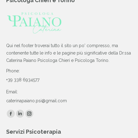
Psicologa Chieri e Torino
Qui nel footer troverai tutto il sito un po' compresso, ma
contenente tutte le info e le pagine più significative della Dr.ssa
Caterina Paiano Psicologa Chieri e Psicologa Torino.
Phone:
+39 338 6934577
Email:
caterinapaiano.psi@gmail.com
Find us on:
Facebook
Linkedin
Instagram
page
page
page
Servizi Psicoterapia
opens
opens
opens