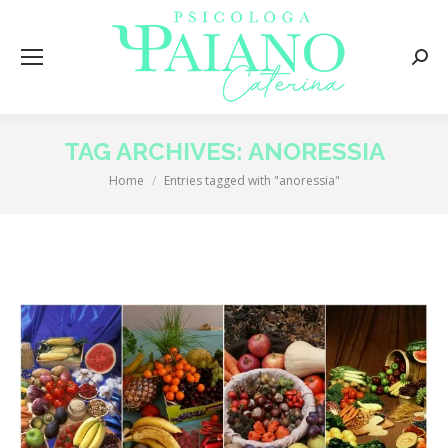
Searc
TAG ARCHIVES:
ANORESSIA
Home
Entries tagged with "anoressia"
You are here: