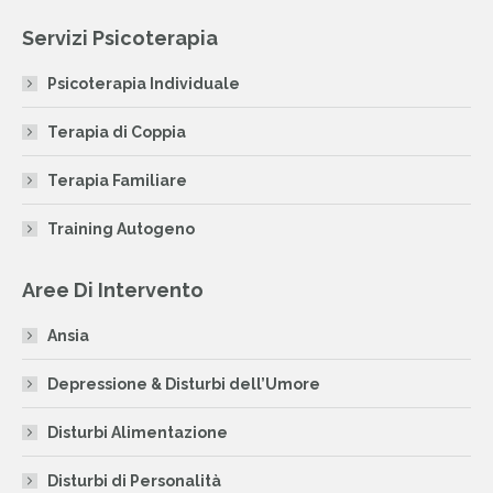
page
page
page
Servizi Psicoterapia
opens
opens
opens
in
in
in
Psicoterapia Individuale
new
new
new
window
window
window
Terapia di Coppia
Terapia Familiare
Training Autogeno
Aree Di Intervento
Ansia
Depressione & Disturbi dell’Umore
Disturbi Alimentazione
Disturbi di Personalità