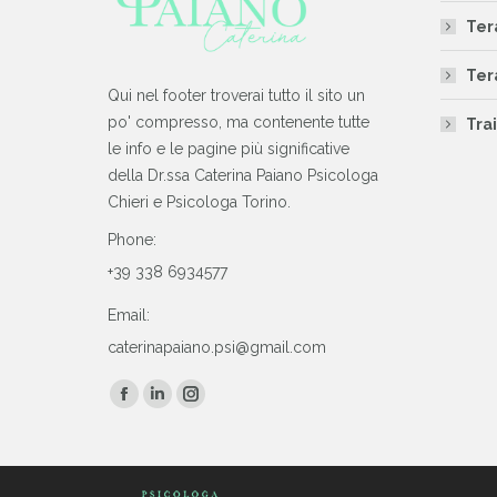
Ter
Ter
Qui nel footer troverai tutto il sito un
po' compresso, ma contenente tutte
Tra
le info e le pagine più significative
della Dr.ssa Caterina Paiano Psicologa
Chieri e Psicologa Torino.
Phone:
+39 338 6934577
Email:
caterinapaiano.psi@gmail.com
Find us on:
Facebook
Linkedin
Instagram
page
page
page
opens
opens
opens
in
in
in