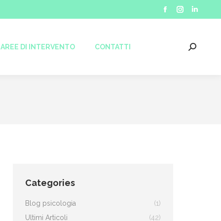
CONTATTI
Facebook
Instagram
Linkedin
Search:
page
page
page
opens
opens
opens
AREE DI INTERVENTO
CONTATTI
Search:
in
in
in
new
new
new
window
window
window
Categories
Blog psicologia
(1)
Ultimi Articoli
(42)