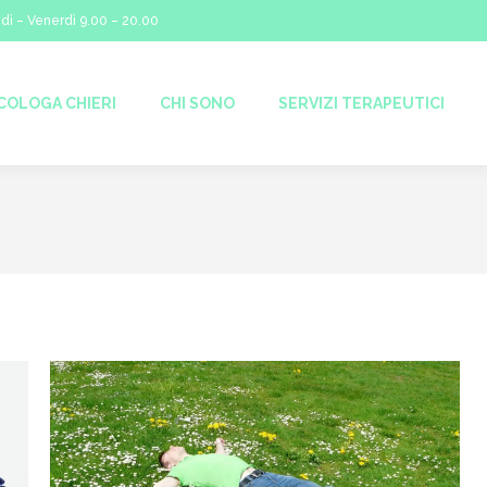
dì – Venerdì 9.00 – 20.00
I SONO
SERVIZI TERAPEUTICI
AREE DI INTERVENTO
COLOGA CHIERI
CHI SONO
SERVIZI TERAPEUTICI