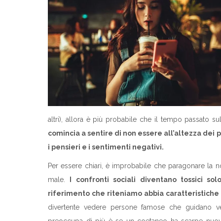
altri), allora è più probabile che il tempo passato 
comincia a sentire di non essere all’altezza dei 
i pensieri e i sentimenti negativi.
Per essere chiari, è improbabile che paragonare la no
male.
I confronti sociali diventano tossici s
riferimento che riteniamo abbia caratteristiche
divertente vedere persone famose che guidano vei
preoccupa di più è se un coetaneo ha scarpe nuo