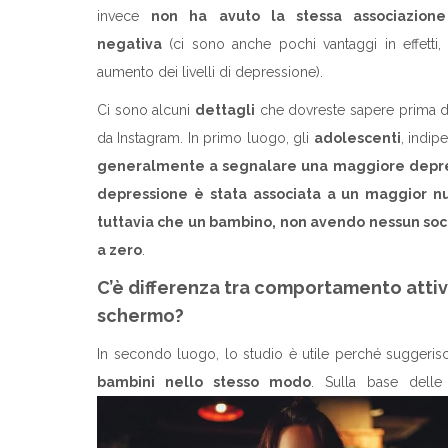
invece
non ha avuto la stessa associazione
negativa
(ci sono anche pochi vantaggi in effetti
aumento dei livelli di depressione).
Ci sono alcuni
dettagli
che dovreste sapere prima di 
da Instagram. In primo luogo, gli
adolescenti
, indip
generalmente a segnalare una maggiore depr
depressione è stata associata a un maggior nu
tuttavia che un bambino, non avendo nessun socia
a zero
.
C’è differenza tra comportamento atti
schermo?
In secondo luogo, lo studio è utile perché suggeri
bambini nello stesso modo
. Sulla base delle