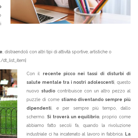
o
o
i
ne
, distraendoli con altri tipi di attività sportive, artistiche o
.
/dt_list_item]
Con il
recente picco nei tassi di disturbi di
salute mentale tra i nostri adolescenti
, questo
nuovo
studio
contribuisce con un altro pezzo al
puzzle di come
stiamo diventando sempre più
dipendenti
, e per sempre più tempo, dallo
schermo.
Si troverà un equilibrio
, proprio come
abbiamo fatto secoli fa, quando la rivoluzione
industriale ci ha incatenato al lavoro in fabbrica.
La