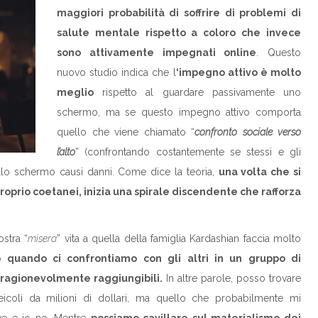
maggiori probabilità di soffrire di problemi di
salute mentale rispetto a coloro che invece
sono attivamente impegnati online
. Questo
nuovo studio indica che l
‘impegno attivo è molto
meglio
rispetto al guardare passivamente uno
schermo, ma se questo impegno attivo comporta
quello che viene chiamato “
confronto sociale verso
l’alto
” (confrontando costantemente se stessi e gli
sullo schermo causi danni. Come dice la teoria,
una volta che si
proprio coetanei, inizia una spirale discendente che rafforza
stra “
misera
” vita a quella della famiglia Kardashian faccia molto
olo quando ci confrontiamo con gli altri in un gruppo di
 ragionevolmente raggiungibili.
In altre parole, posso trovare
coli da milioni di dollari, ma quello che probabilmente mi
ve e io no. Mentre
possiamo cavillare sul materialismo dei