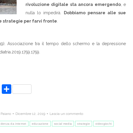
rivoluzione digitale sta ancora emergendo
, e
nulla lo impedirà.
Dobbiamo pensare alle sue
 strategie per farvi fronte
.
2019). Associazione tra il tempo dello schermo e la depressione
iatria.2019.
1759.1759.
Condividi
 Paiano
Dicembre 12, 2019
Lascia un commento
ndenza da internet
educazione
social media
strategie
videogiochi