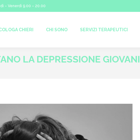
dì – Venerdì 9.00 – 20.00
I SONO
SERVIZI TERAPEUTICI
AREE DI INTERVENTO
COLOGA CHIERI
CHI SONO
SERVIZI TERAPEUTICI
TANO LA DEPRESSIONE GIOVANI