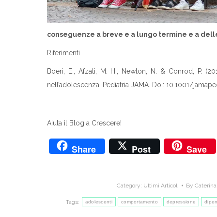
conseguenze a breve e a lungo termine e a delle
Riferimenti
Boeri, E., Afzali, M. H., Newton, N. & Conrod, P. (
nell’adolescenza. Pediatria JAMA. Doi: 10.1001/jamaped
Aiuta il Blog a Crescere!
Share
Post
Save
Category:
Ultimi Articoli
By
Caterina
Tags:
adolescenti
comportamento
depressione
dipe