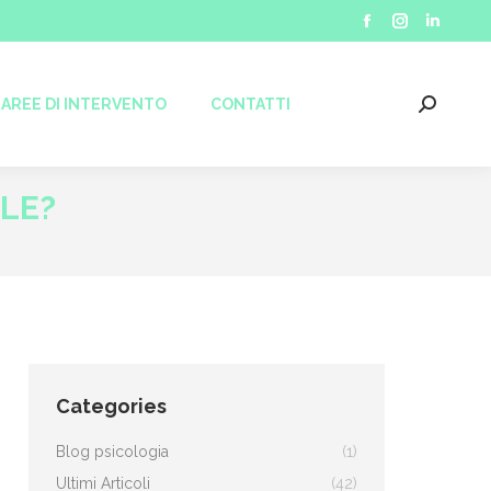
CONTATTI
Facebook
Instagram
Linkedin
Search:
page
page
page
opens
opens
opens
AREE DI INTERVENTO
CONTATTI
Search:
in
in
in
new
new
new
window
window
window
LE?
Categories
Blog psicologia
(1)
Ultimi Articoli
(42)