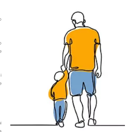
o
o
e
i
e
i
a