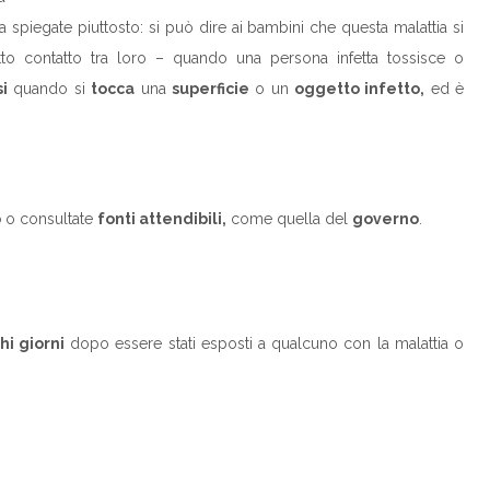
a spiegate piuttosto: si può dire ai bambini che questa malattia si
to contatto tra loro – quando una persona infetta tossisce o
si
quando si
tocca
una
superficie
o un
oggetto infetto,
ed è
o
o consultate
fonti attendibili,
come quella del
governo
.
i giorni
dopo essere stati esposti a qualcuno con la malattia o