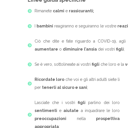
Rimanete
calmi
e
rassicuranti;
I
bambini
reagiranno e seguiranno le vostre
reazi
Ciò che dite e fate riguardo a COVID-19, agl
aumentare
o
diminuire
l’ansia
dei vostri
figli
;
Se è vero, sottolineate ai vostri
figli
che loro e la
v
Ricordate loro
che voi e gli altri adulti siete lì
per
tenerli al sicuro e sani
;
Lasciate che i vostri
figli
parlino dei loro
sentimenti
e
aiutate
a inquadrare le loro
preoccupazioni
nella
prospettiva
appropriata
;