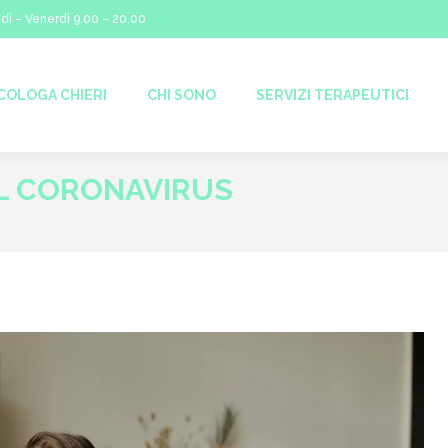
dì – Venerdì 9.00 – 20.00
I SONO
SERVIZI TERAPEUTICI
AREE DI INTERVENTO
COLOGA CHIERI
CHI SONO
SERVIZI TERAPEUTICI
EL CORONAVIRUS