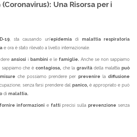
 (Coronavirus): Una Risorsa per i
D-19
, sta causando un’
epidemia
di
malattia respiratoria
a
e ora è stato rilevato a livello internazionale.
ndere
ansiosi
i
bambini
e le
famiglie.
Anche se non sappiamo
,
sappiamo che è
contagiosa,
che la
gravità
della malattia
può
misure
che possiamo prendere per
prevenire
la
diffusione
ccupazione, senza farsi prendere dal
panico,
è appropriato e può
io
di
malattia.
fornire informazioni
e
fatti
precisi sulla
prevenzione
senza