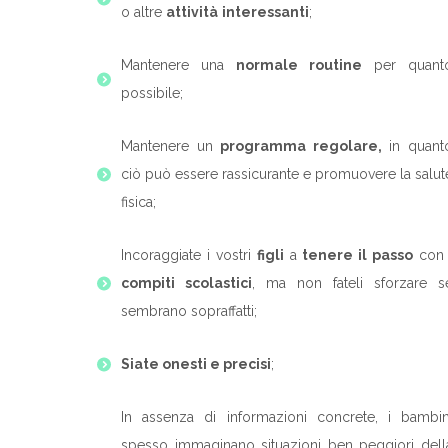
o altre
attività
interessanti
;
Mantenere una
normale routine
per quant
possibile;
Mantenere un
programma regolare,
in quant
ciò può essere rassicurante e promuovere la salut
fisica;
Incoraggiate i vostri
figli
a
tenere il passo
con 
compiti scolastici
, ma non fateli sforzare s
sembrano sopraffatti;
Siate onesti e precisi
;
In assenza di informazioni concrete, i bambin
spesso immaginano situazioni ben peggiori dell