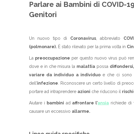
Parlare ai Bambini di COVID-19
Genitori
Un nuovo tipo di
Coronavirus
, abbreviato
COVI
(polmonare).
È stato rilevato per la prima volta in
Cin
La
preoccupazione
per questo nuovo virus può re
dove e in che misura la
malattia
possa
diffondersi
variare da individuo a individuo
e che ci sono
dell’
infezione
. Riconoscere un certo livello di preo
portare ad intraprendere
azioni
che riducono il
risch
Aiutare i
bambini
ad
affrontare l’
ansia
richiede di
causare un eccessivo
allarme.
Linee guida specifiche