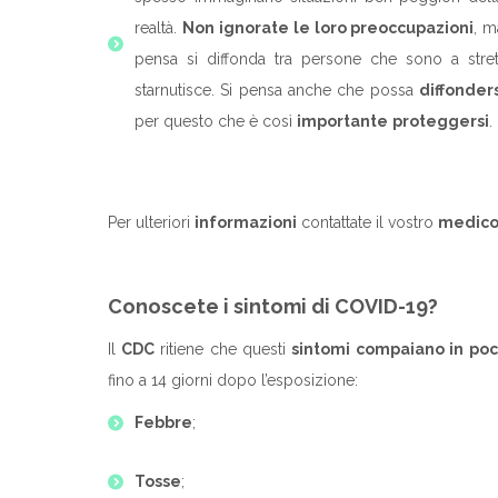
realtà.
Non ignorate le loro preoccupazioni
, m
pensa si diffonda tra persone che sono a stret
starnutisce. Si pensa anche che possa
diffonder
per questo che è così
importante
proteggersi
.
Per ulteriori
informazioni
contattate il vostro
medic
Conoscete i sintomi di COVID-19?
Il
CDC
ritiene che questi
sintomi
compaiano in poch
fino a 14 giorni dopo l’esposizione:
Febbre
;
Tosse
;