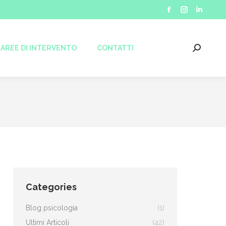
CONTATTI
Facebook
Instagram
Linkedin
Search:
page
page
page
opens
opens
opens
AREE DI INTERVENTO
CONTATTI
Search:
in
in
in
new
new
new
window
window
window
Categories
Blog psicologia
(1)
Ultimi Articoli
(42)