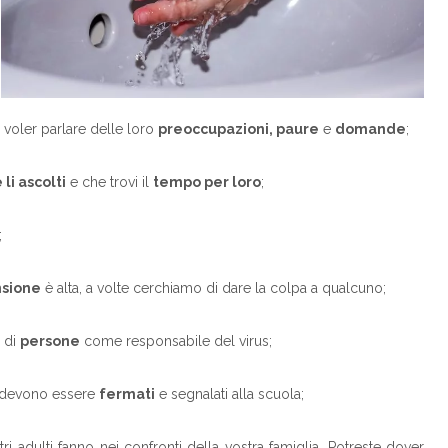
voler parlare delle loro
preoccupazioni, paure
e
domande
;
li ascolti
e che trovi il
tempo per loro
;
;
nsione
è alta, a volte cerchiamo di dare la colpa a qualcuno;
di
persone
come responsabile del virus;
i devono essere
fermati
e segnalati alla scuola;
ri adulti fanno nei confronti della vostra famiglia. Potreste dover