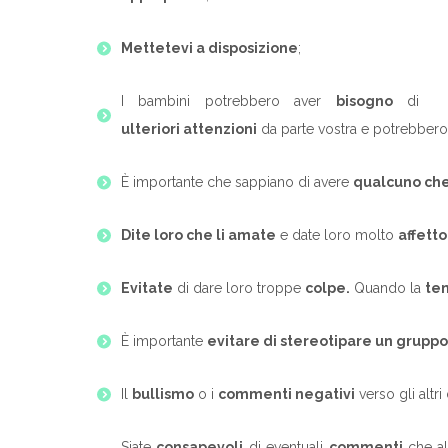
Mettetevi a disposizione
;
I bambini potrebbero aver
bisogno
di
ulteriori attenzioni
da parte vostra e potrebbero 
È importante che sappiano di avere
qualcuno che 
Dite loro che li amate
e date loro molto
affetto
Evitate
di dare loro troppe
colpe.
Quando la
te
È importante
evitare di stereotipare un gruppo
Il
bullismo
o i
commenti negativi
verso gli altr
Siate
consapevoli
di eventuali
commenti
che alt